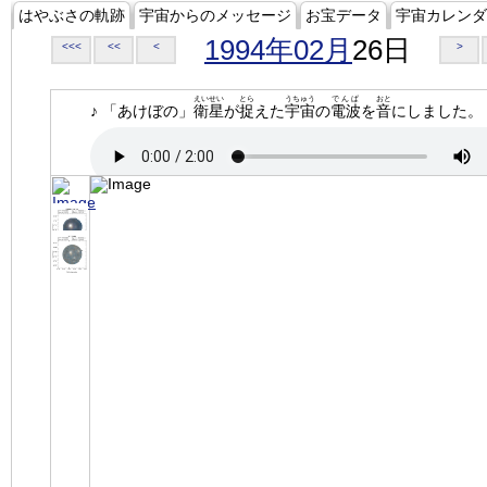
はやぶさの軌跡
宇宙からのメッセージ
お宝データ
宇宙カレンダ
1994年02月
26日
<<<
<<
<
>
えいせい
とら
うちゅう
でんぱ
おと
♪ 「あけぼの」
衛星
が
捉
えた
宇宙
の
電波
を
音
にしました。