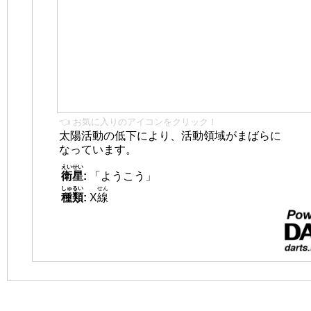
👈 お気に入りのアイコンをクリック！
太陽活動の低下により、活動領域がまばらに
なっています。
えいせい
衛星
:
「ようこう」
しゅるい
せん
種類
:
X
線