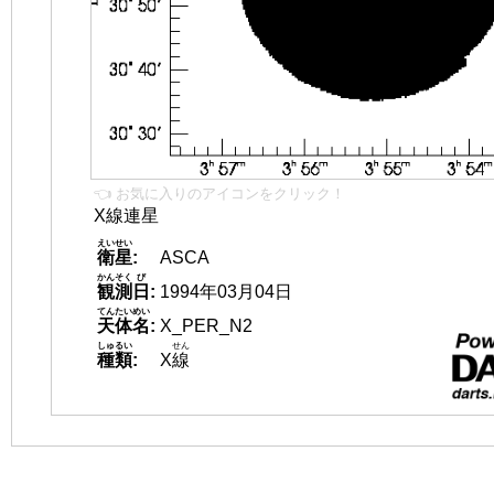
👈 お気に入りのアイコンをクリック！
X線連星
えいせい
衛星
:
ASCA
かんそく
び
観測
日
:
1994年03月04日
てんたいめい
天体名
:
X_PER_N2
しゅるい
せん
種類
:
X
線