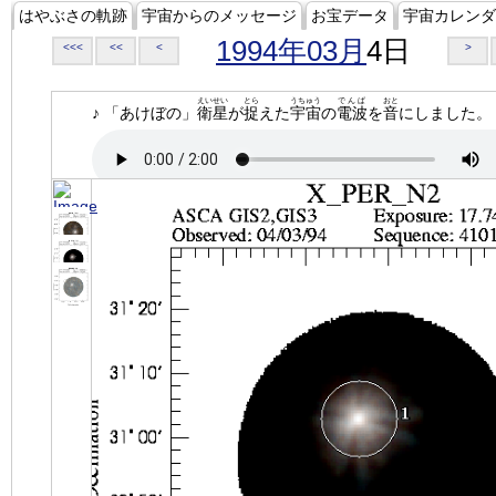
はやぶさの軌跡
宇宙からのメッセージ
お宝データ
宇宙カレンダ
1994年03月
4日
<<<
<<
<
>
えいせい
とら
うちゅう
でんぱ
おと
♪ 「あけぼの」
衛星
が
捉
えた
宇宙
の
電波
を
音
にしました。