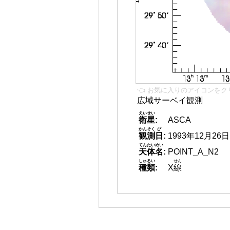
👈 お気に入りのアイコンをク
広域サーベイ観測
えいせい
衛星
:
ASCA
かんそく
び
観測
日
:
1993年12月26日
てんたいめい
天体名
:
POINT_A_N2
しゅるい
せん
種類
:
X
線