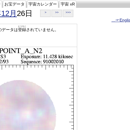
ジ
お宝データ
宇宙カレンダー
宇宙 xR
年12月
26日
>
>>
>>>
…☞Engli
とうろく
のデータは
登録
されていません。