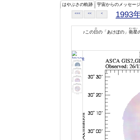
はやぶさの軌跡
宇宙からのメッセー
1993
<<<
<<
<
ひ
えいせい
♪この
日
の「あけぼの」
衛星