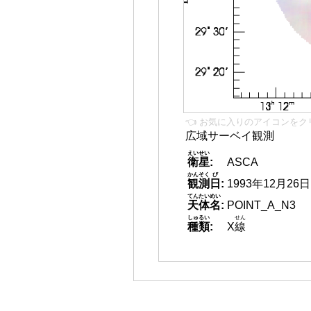
👈 お気に入りのアイコンをク
広域サーベイ観測
えいせい
衛星
:
ASCA
かんそく
び
観測
日
:
1993年12月26日
てんたいめい
天体名
:
POINT_A_N3
しゅるい
せん
種類
:
X
線