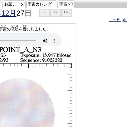
ジ
お宝データ
宇宙カレンダー
宇宙 xR
年12月
27日
>
>>
>>>
…☞Engli
うちゅう
でんぱ
おと
宇宙
の
電波
を
音
にしました。