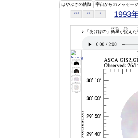
はやぶさの軌跡
宇宙からのメッセー
1993
<<<
<<
<
えいせい
とら
♪ 「あけぼの」
衛星
が
捉
えた