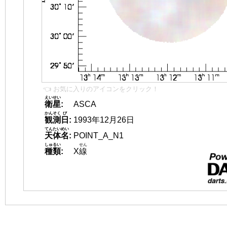
👈 お気に入りのアイコンをクリック！
えいせい
衛星
:
ASCA
かんそく
び
観測
日
:
1993年12月26日
てんたいめい
天体名
:
POINT_A_N1
しゅるい
せん
種類
:
X
線