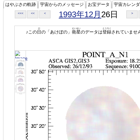
はやぶさの軌跡
宇宙からのメッセージ
お宝データ
宇宙カレンダ
1993年12月
26日
<<<
<<
<
>
ひ
えいせい
とうろく
♪この
日
の「あけぼの」
衛星
のデータは
登録
されていませ