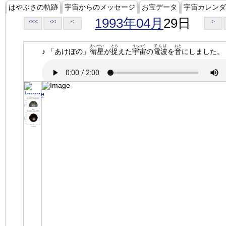
はやぶさの軌跡
宇宙からのメッセージ
お宝データ
宇宙カレンダ
1993年04月
29日
<<<
<<
<
>
えいせい
とら
うちゅう
でんぱ
おと
♪ 「あけぼの」
衛星
が
捉
えた
宇宙
の
電波
を
音
にしました。