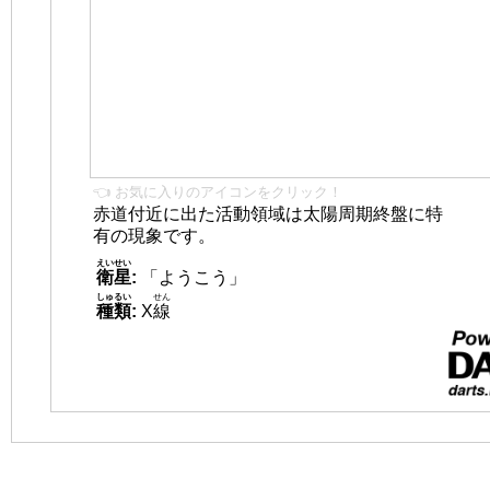
👈 お気に入りのアイコンをクリック！
赤道付近に出た活動領域は太陽周期終盤に特
有の現象です。
えいせい
衛星
:
「ようこう」
しゅるい
せん
種類
:
X
線