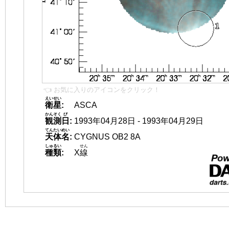
👈 お気に入りのアイコンをクリック！
えいせい
衛星
:
ASCA
かんそく
び
観測
日
:
1993年04月28日 - 1993年04月29日
てんたいめい
天体名
:
CYGNUS OB2 8A
しゅるい
せん
種類
:
X
線