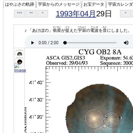
はやぶさの軌跡
宇宙からのメッセージ
お宝データ
宇宙カレンダ
1993年04月
29日
<<<
<<
<
>
えいせい
とら
うちゅう
でんぱ
おと
♪ 「あけぼの」
衛星
が
捉
えた
宇宙
の
電波
を
音
にしました。