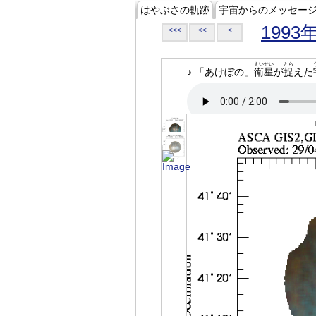
はやぶさの軌跡
宇宙からのメッセー
1993
<<<
<<
<
えいせい
とら
♪ 「あけぼの」
衛星
が
捉
えた