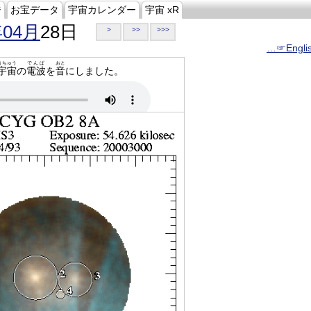
ジ
お宝データ
宇宙カレンダー
宇宙 xR
年04月
28日
>
>>
>>>
…☞Engli
うちゅう
でんぱ
おと
宇宙
の
電波
を
音
にしました。