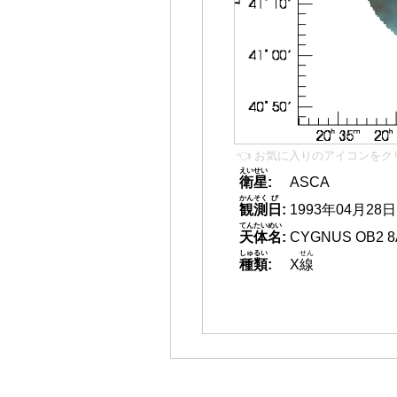
👈 お気に入りのアイコンをク
えいせい
衛星
:
ASCA
かんそく
び
観測
日
:
1993年04月28日
てんたいめい
天体名
:
CYGNUS OB2 8
しゅるい
せん
種類
:
X
線