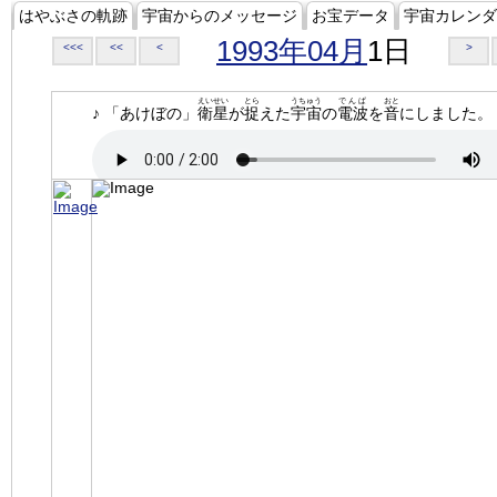
はやぶさの軌跡
宇宙からのメッセージ
お宝データ
宇宙カレンダ
1993年04月
1日
<<<
<<
<
>
えいせい
とら
うちゅう
でんぱ
おと
♪ 「あけぼの」
衛星
が
捉
えた
宇宙
の
電波
を
音
にしました。