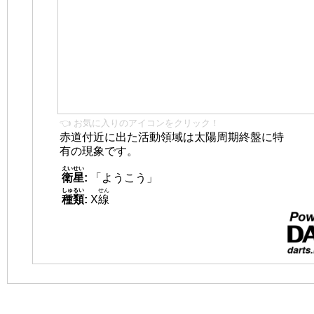
👈 お気に入りのアイコンをクリック！
赤道付近に出た活動領域は太陽周期終盤に特
有の現象です。
えいせい
衛星
:
「ようこう」
しゅるい
せん
種類
:
X
線