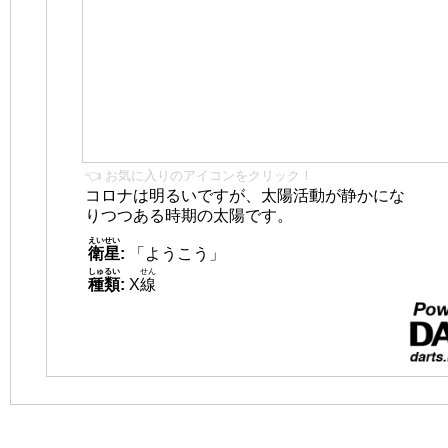
👈 お気に入りのアイコンをクリック！
コロナは明るいですが、太陽活動が静かにな
りつつある時期の太陽です。
えいせい
衛星
:
「ようこう」
しゅるい
せん
種類
:
X
線