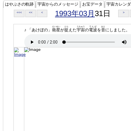
はやぶさの軌跡
宇宙からのメッセージ
お宝データ
宇宙カレンダ
1993年03月
31日
<<<
<<
<
>
えいせい
とら
うちゅう
でんぱ
おと
♪ 「あけぼの」
衛星
が
捉
えた
宇宙
の
電波
を
音
にしました。