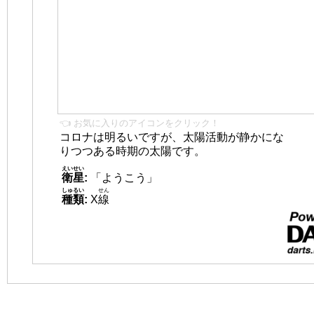
👈 お気に入りのアイコンをクリック！
コロナは明るいですが、太陽活動が静かにな
りつつある時期の太陽です。
えいせい
衛星
:
「ようこう」
しゅるい
せん
種類
:
X
線