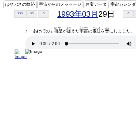
はやぶさの軌跡
宇宙からのメッセージ
お宝データ
宇宙カレンダ
1993年03月
29日
<<<
<<
<
>
えいせい
とら
うちゅう
でんぱ
おと
♪ 「あけぼの」
衛星
が
捉
えた
宇宙
の
電波
を
音
にしました。