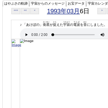
はやぶさの軌跡
宇宙からのメッセージ
お宝データ
宇宙カレンダ
1993年03月
6日
<<<
<<
<
>
えいせい
とら
うちゅう
でんぱ
おと
♪ 「あけぼの」
衛星
が
捉
えた
宇宙
の
電波
を
音
にしました。