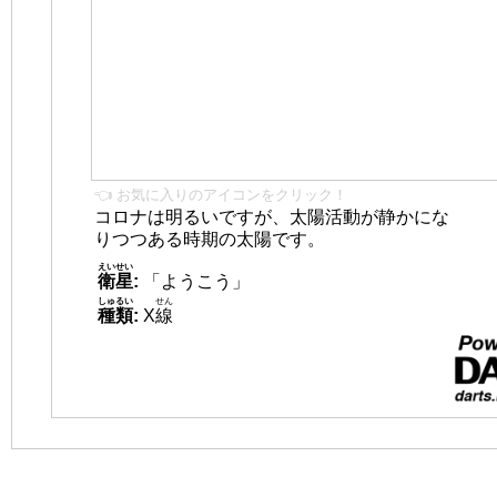
👈 お気に入りのアイコンをクリック！
コロナは明るいですが、太陽活動が静かにな
りつつある時期の太陽です。
えいせい
衛星
:
「ようこう」
しゅるい
せん
種類
:
X
線