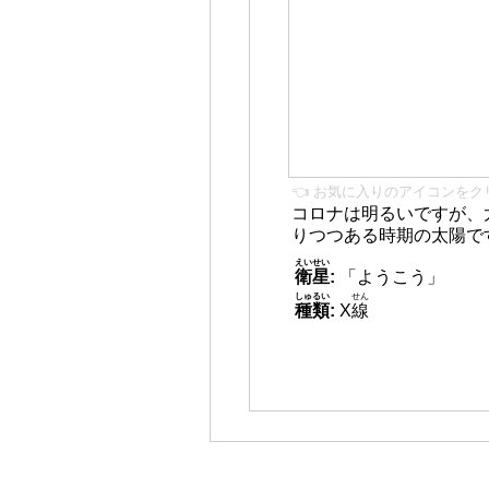
👈 お気に入りのアイコンをク
コロナは明るいですが、
りつつある時期の太陽で
えいせい
衛星
:
「ようこう」
しゅるい
せん
種類
:
X
線