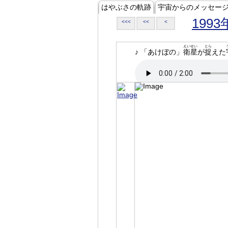
はやぶさの軌跡
宇宙からのメッセー
1993
<<<
<<
<
えいせい
とら
♪ 「あけぼの」
衛星
が
捉
えた