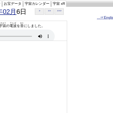
ジ
お宝データ
宇宙カレンダー
宇宙 xR
年02月
6日
>
>>
>>>
…☞Engli
うちゅう
でんぱ
おと
宇宙
の
電波
を
音
にしました。