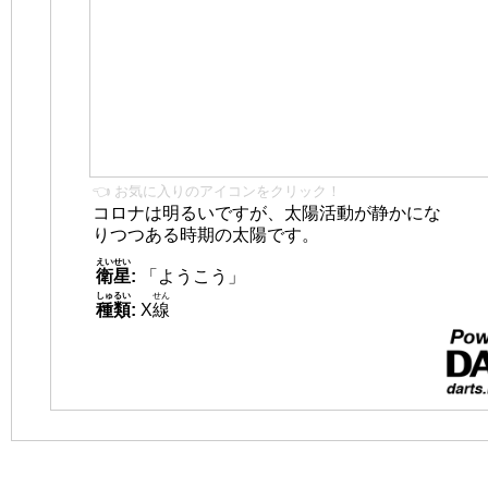
👈 お気に入りのアイコンをクリック！
コロナは明るいですが、太陽活動が静かにな
りつつある時期の太陽です。
えいせい
衛星
:
「ようこう」
しゅるい
せん
種類
:
X
線