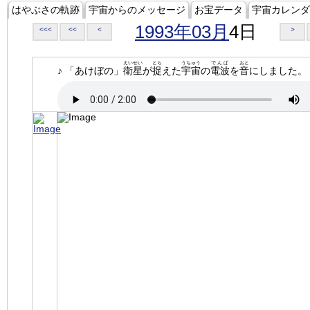
はやぶさの軌跡
宇宙からのメッセージ
お宝データ
宇宙カレンダ
1993年03月
4日
<<<
<<
<
>
えいせい
とら
うちゅう
でんぱ
おと
♪ 「あけぼの」
衛星
が
捉
えた
宇宙
の
電波
を
音
にしました。