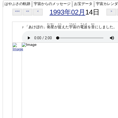
はやぶさの軌跡
宇宙からのメッセージ
お宝データ
宇宙カレンダ
1993年02月
14日
<<<
<<
<
>
えいせい
とら
うちゅう
でんぱ
おと
♪ 「あけぼの」
衛星
が
捉
えた
宇宙
の
電波
を
音
にしました。