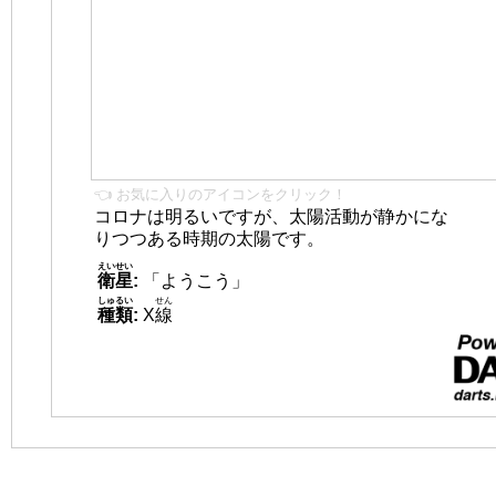
👈 お気に入りのアイコンをクリック！
コロナは明るいですが、太陽活動が静かにな
りつつある時期の太陽です。
えいせい
衛星
:
「ようこう」
しゅるい
せん
種類
:
X
線