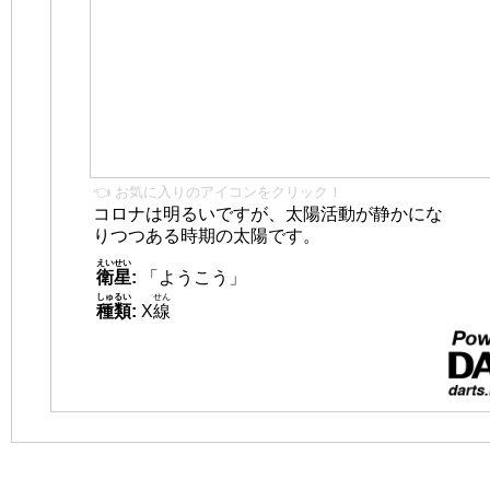
👈 お気に入りのアイコンをクリック！
コロナは明るいですが、太陽活動が静かにな
りつつある時期の太陽です。
えいせい
衛星
:
「ようこう」
しゅるい
せん
種類
:
X
線