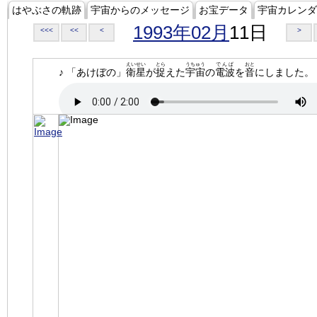
はやぶさの軌跡
宇宙からのメッセージ
お宝データ
宇宙カレンダ
1993年02月
11日
<<<
<<
<
>
えいせい
とら
うちゅう
でんぱ
おと
♪ 「あけぼの」
衛星
が
捉
えた
宇宙
の
電波
を
音
にしました。