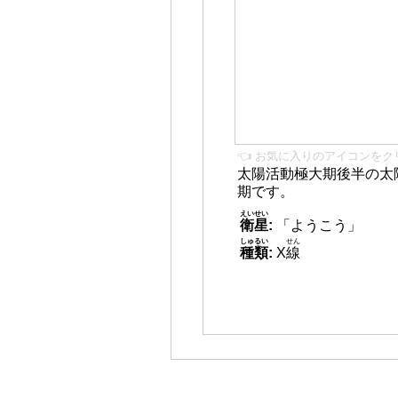
👈 お気に入りのアイコンをク
太陽活動極大期後半の太
期です。
えいせい
衛星
:
「ようこう」
しゅるい
せん
種類
:
X
線