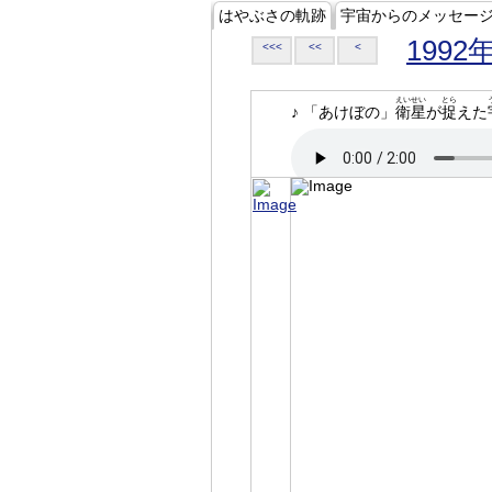
はやぶさの軌跡
宇宙からのメッセー
1992
<<<
<<
<
えいせい
とら
♪ 「あけぼの」
衛星
が
捉
えた