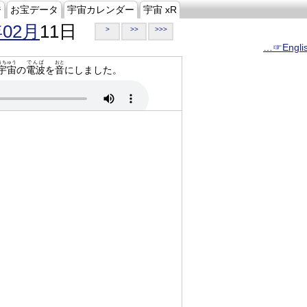
ジ
お宝データ
宇宙カレンダー
宇宙 xR
年02月
11日
>
>>
>>>
…☞Engli
うちゅう
でんぱ
おと
宇宙
の
電波
を
音
にしました。