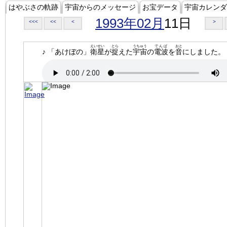
はやぶさの軌跡
宇宙からのメッセージ
お宝データ
宇宙カレンダ
1993年02月
11日
<<<
<<
<
>
えいせい
とら
うちゅう
でんぱ
おと
♪ 「あけぼの」
衛星
が
捉
えた
宇宙
の
電波
を
音
にしました。