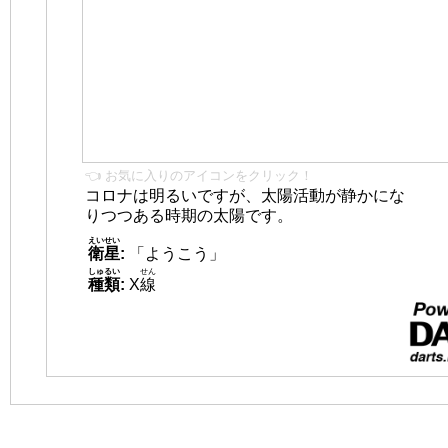
👈 お気に入りのアイコンをクリック！
コロナは明るいですが、太陽活動が静かにな
りつつある時期の太陽です。
えいせい
衛星
:
「ようこう」
しゅるい
せん
種類
:
X
線