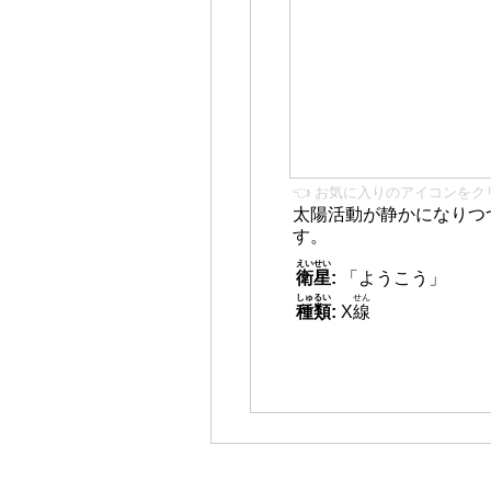
👈 お気に入りのアイコンをク
太陽活動が静かになりつ
す。
えいせい
衛星
:
「ようこう」
しゅるい
せん
種類
:
X
線