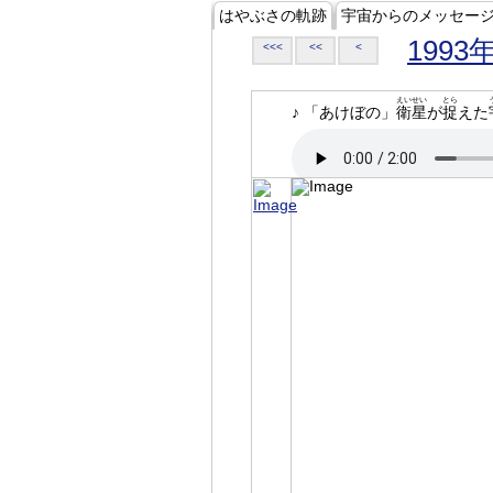
はやぶさの軌跡
宇宙からのメッセー
1993
<<<
<<
<
えいせい
とら
♪ 「あけぼの」
衛星
が
捉
えた