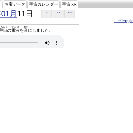
ジ
お宝データ
宇宙カレンダー
宇宙 xR
年01月
11日
>
>>
>>>
…☞Engli
うちゅう
でんぱ
おと
宇宙
の
電波
を
音
にしました。