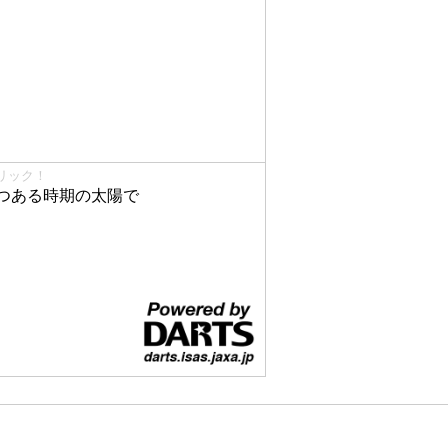
リック！
つある時期の太陽で