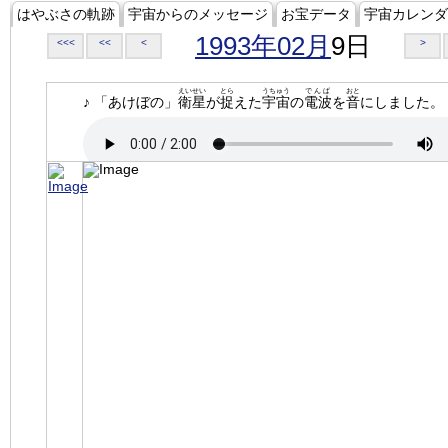
はやぶさの軌跡
宇宙からのメッセージ
お宝データ
宇宙カレンダ
1993年02月
9日
<<<
<<
<
>
えいせい
とら
うちゅう
でんぱ
おと
♪ 「あけぼの」
衛星
が
捉
えた
宇宙
の
電波
を
音
にしました。