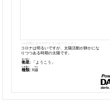
👈 お気に入りのアイコンをクリック！
コロナは明るいですが、太陽活動が静かにな
りつつある時期の太陽です。
えいせい
衛星
:
「ようこう」
しゅるい
せん
種類
:
X
線