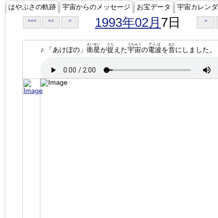
はやぶさの軌跡
宇宙からのメッセージ
お宝データ
宇宙カレンダ
1993年02月
7日
<<<
<<
<
>
えいせい
とら
うちゅう
でんぱ
おと
♪ 「あけぼの」
衛星
が
捉
えた
宇宙
の
電波
を
音
にしました。