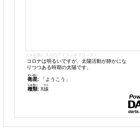
👈 お気に入りのアイコンをクリック！
コロナは明るいですが、太陽活動が静かにな
りつつある時期の太陽です。
えいせい
衛星
:
「ようこう」
しゅるい
せん
種類
:
X
線