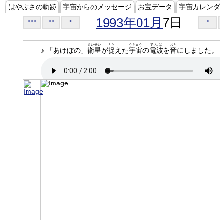
はやぶさの軌跡
宇宙からのメッセージ
お宝データ
宇宙カレンダ
1993年01月
7日
<<<
<<
<
>
えいせい
とら
うちゅう
でんぱ
おと
♪ 「あけぼの」
衛星
が
捉
えた
宇宙
の
電波
を
音
にしました。