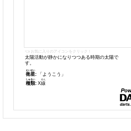
👈 お気に入りのアイコンをクリック！
太陽活動が静かになりつつある時期の太陽で
す。
えいせい
衛星
:
「ようこう」
しゅるい
せん
種類
:
X
線