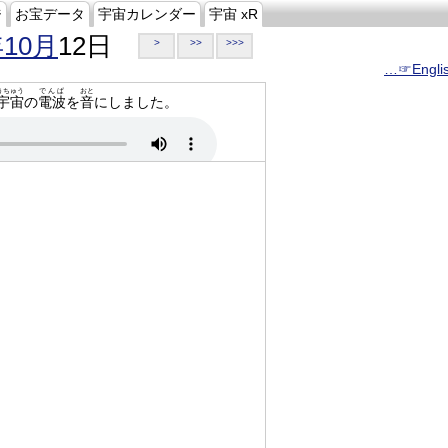
ジ
お宝データ
宇宙カレンダー
宇宙 xR
年10月
12日
>
>>
>>>
…☞Engli
うちゅう
でんぱ
おと
宇宙
の
電波
を
音
にしました。