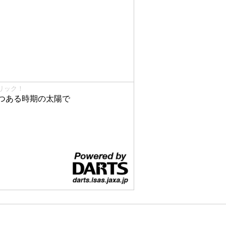
リック！
つある時期の太陽で