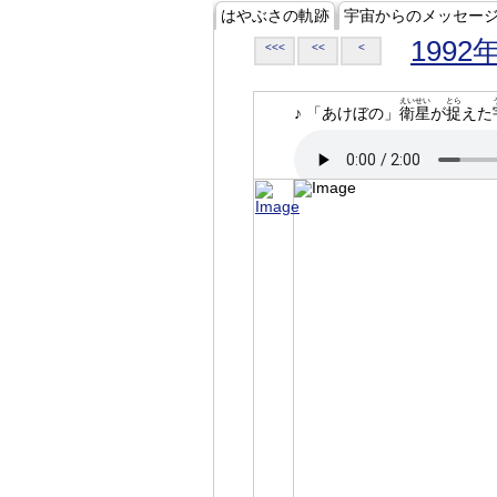
はやぶさの軌跡
宇宙からのメッセー
1992
<<<
<<
<
えいせい
とら
♪ 「あけぼの」
衛星
が
捉
えた