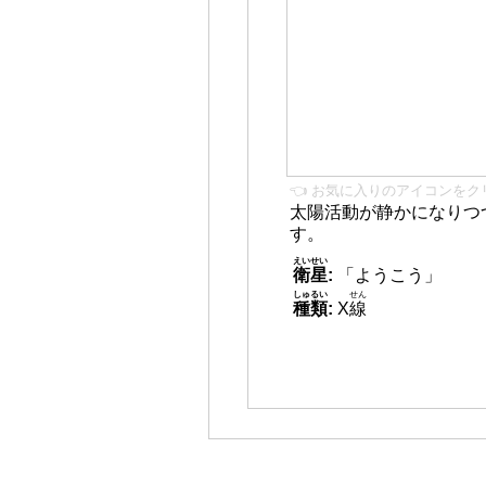
👈 お気に入りのアイコンをク
太陽活動が静かになりつ
す。
えいせい
衛星
:
「ようこう」
しゅるい
せん
種類
:
X
線