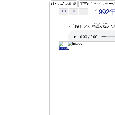
はやぶさの軌跡
宇宙からのメッセー
1992
<<<
<<
<
えいせい
とら
♪ 「あけぼの」
衛星
が
捉
えた