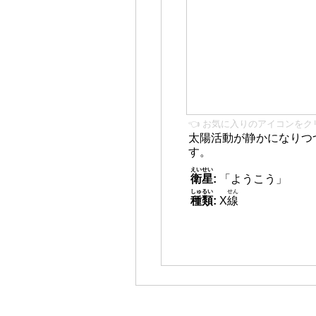
👈 お気に入りのアイコンをク
太陽活動が静かになりつ
す。
えいせい
衛星
:
「ようこう」
しゅるい
せん
種類
:
X
線