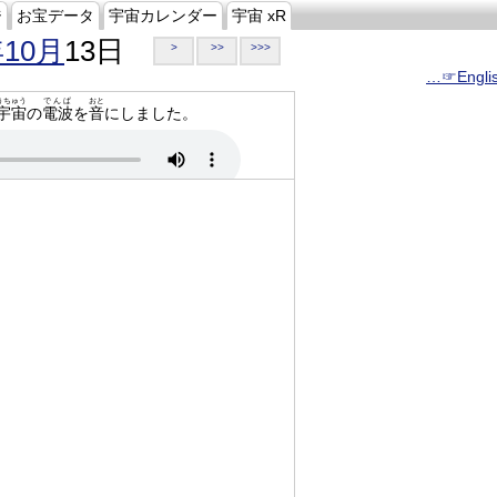
ジ
お宝データ
宇宙カレンダー
宇宙 xR
年10月
13日
>
>>
>>>
…☞Engli
うちゅう
でんぱ
おと
宇宙
の
電波
を
音
にしました。