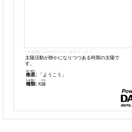
👈 お気に入りのアイコンをクリック！
太陽活動が静かになりつつある時期の太陽で
す。
えいせい
衛星
:
「ようこう」
しゅるい
せん
種類
:
X
線