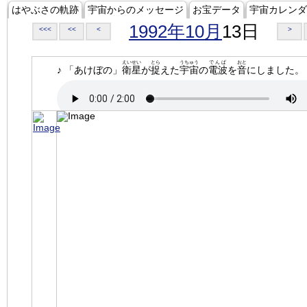
はやぶさの軌跡
宇宙からのメッセージ
お宝データ
宇宙カレンダ
1992年10月
13日
<<<
<<
<
>
えいせい
とら
うちゅう
でんぱ
おと
♪ 「あけぼの」
衛星
が
捉
えた
宇宙
の
電波
を
音
にしました。