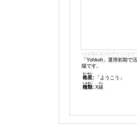
👈 お気に入りのアイコンをク
「Yohkoh」運用初期
陽です。
えいせい
衛星
:
「ようこう」
しゅるい
せん
種類
:
X
線