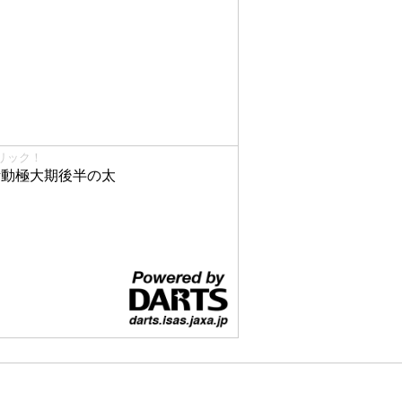
リック！
で活動極大期後半の太