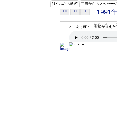
はやぶさの軌跡
宇宙からのメッセー
1991
<<<
<<
<
えいせい
とら
♪ 「あけぼの」
衛星
が
捉
えた