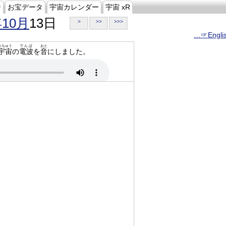
ジ
お宝データ
宇宙カレンダー
宇宙 xR
年10月
13日
>
>>
>>>
…☞Engli
うちゅう
でんぱ
おと
宇宙
の
電波
を
音
にしました。