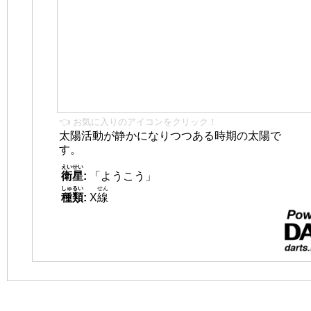
👈 お気に入りのアイコンをクリック！
太陽活動が静かになりつつある時期の太陽で
す。
えいせい
衛星
:
「ようこう」
しゅるい
せん
種類
:
X
線