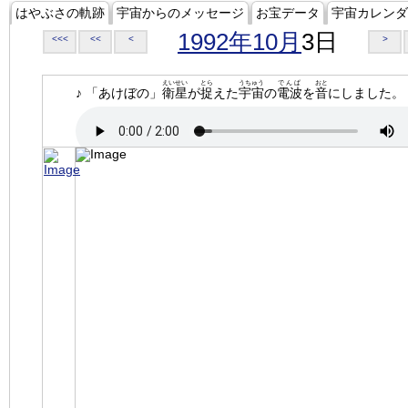
はやぶさの軌跡
宇宙からのメッセージ
お宝データ
宇宙カレンダ
1992年10月
3日
<<<
<<
<
>
えいせい
とら
うちゅう
でんぱ
おと
♪ 「あけぼの」
衛星
が
捉
えた
宇宙
の
電波
を
音
にしました。