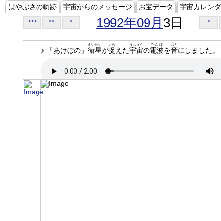
はやぶさの軌跡
宇宙からのメッセージ
お宝データ
宇宙カレンダ
1992年09月
3日
<<<
<<
<
>
えいせい
とら
うちゅう
でんぱ
おと
♪ 「あけぼの」
衛星
が
捉
えた
宇宙
の
電波
を
音
にしました。