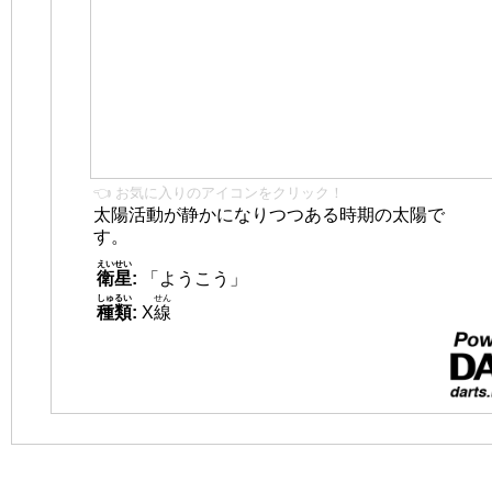
👈 お気に入りのアイコンをクリック！
太陽活動が静かになりつつある時期の太陽で
す。
えいせい
衛星
:
「ようこう」
しゅるい
せん
種類
:
X
線