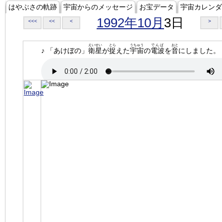
はやぶさの軌跡
宇宙からのメッセージ
お宝データ
宇宙カレンダ
1992年10月
3日
<<<
<<
<
>
えいせい
とら
うちゅう
でんぱ
おと
♪ 「あけぼの」
衛星
が
捉
えた
宇宙
の
電波
を
音
にしました。