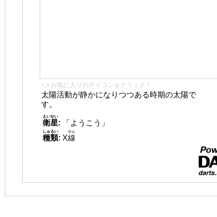
👈 お気に入りのアイコンをクリック！
太陽活動が静かになりつつある時期の太陽で
す。
えいせい
衛星
:
「ようこう」
しゅるい
せん
種類
:
X
線