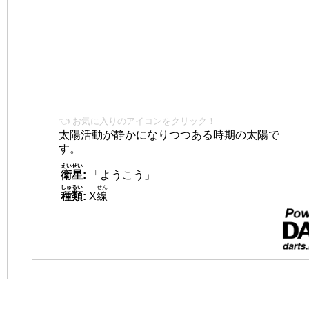
👈 お気に入りのアイコンをクリック！
太陽活動が静かになりつつある時期の太陽で
す。
えいせい
衛星
:
「ようこう」
しゅるい
せん
種類
:
X
線