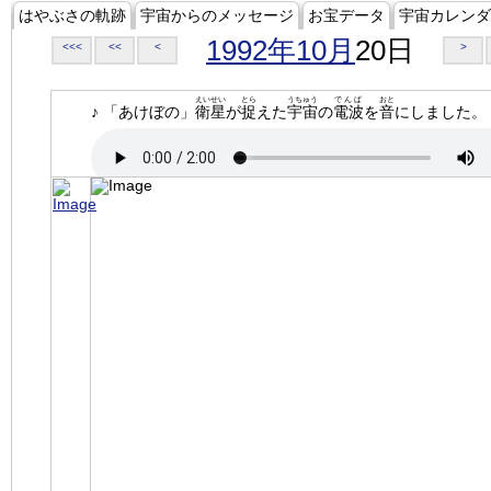
はやぶさの軌跡
宇宙からのメッセージ
お宝データ
宇宙カレンダ
1992年10月
20日
<<<
<<
<
>
えいせい
とら
うちゅう
でんぱ
おと
♪ 「あけぼの」
衛星
が
捉
えた
宇宙
の
電波
を
音
にしました。