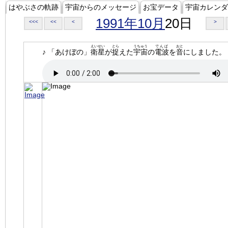
はやぶさの軌跡
宇宙からのメッセージ
お宝データ
宇宙カレンダ
1991年10月
20日
<<<
<<
<
>
えいせい
とら
うちゅう
でんぱ
おと
♪ 「あけぼの」
衛星
が
捉
えた
宇宙
の
電波
を
音
にしました。