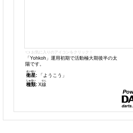
👈 お気に入りのアイコンをクリック！
「Yohkoh」運用初期で活動極大期後半の太
陽です。
えいせい
衛星
:
「ようこう」
しゅるい
せん
種類
:
X
線