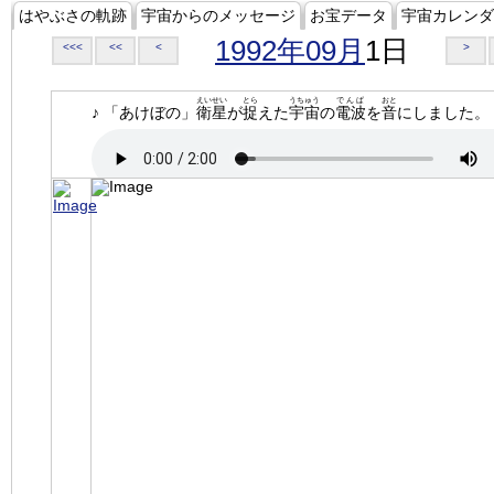
はやぶさの軌跡
宇宙からのメッセージ
お宝データ
宇宙カレンダ
1992年09月
1日
<<<
<<
<
>
えいせい
とら
うちゅう
でんぱ
おと
♪ 「あけぼの」
衛星
が
捉
えた
宇宙
の
電波
を
音
にしました。