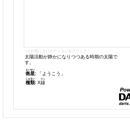
👈 お気に入りのアイコンをクリック！
太陽活動が静かになりつつある時期の太陽で
す。
えいせい
衛星
:
「ようこう」
しゅるい
せん
種類
:
X
線