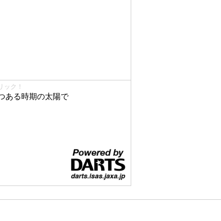
リック！
つある時期の太陽で