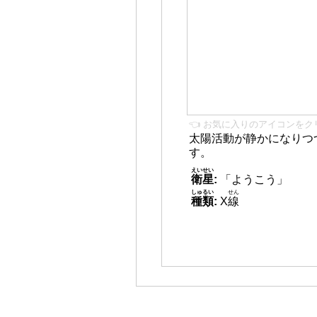
👈 お気に入りのアイコンをク
太陽活動が静かになりつ
す。
えいせい
衛星
:
「ようこう」
しゅるい
せん
種類
:
X
線