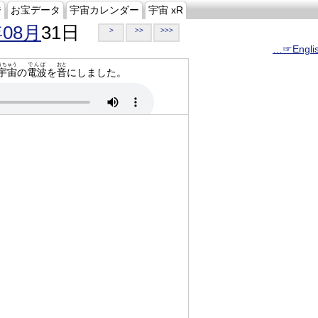
ジ
お宝データ
宇宙カレンダー
宇宙 xR
年08月
31日
>
>>
>>>
…☞Engli
うちゅう
でんぱ
おと
宇宙
の
電波
を
音
にしました。