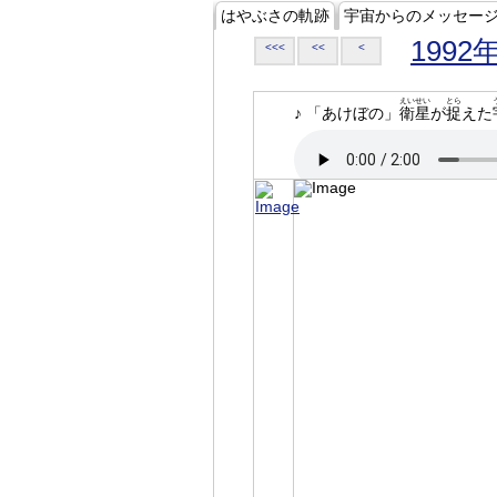
はやぶさの軌跡
宇宙からのメッセー
1992
<<<
<<
<
えいせい
とら
♪ 「あけぼの」
衛星
が
捉
えた