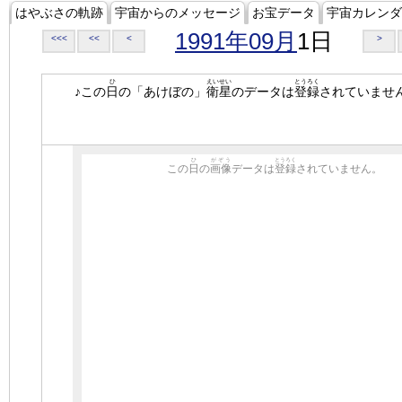
はやぶさの軌跡
宇宙からのメッセージ
お宝データ
宇宙カレンダ
1991年09月
1日
<<<
<<
<
>
ひ
えいせい
とうろく
♪この
日
の「あけぼの」
衛星
のデータは
登録
されていませ
ひ
がぞう
とうろく
この
日
の
画像
データは
登録
されていません。