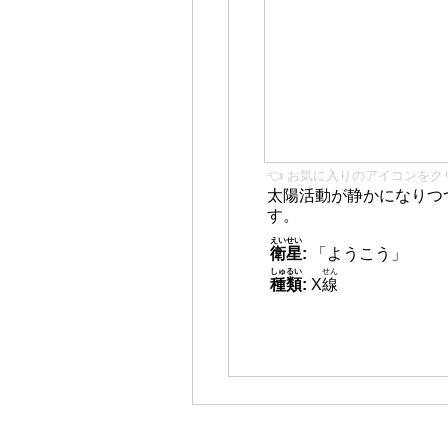
👈 お気に入りのアイコンをク
太陽活動が静かになりつ
す。
えいせい
衛星
:
「ようこう」
しゅるい
せん
種類
:
X
線