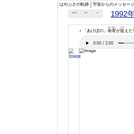
はやぶさの軌跡
宇宙からのメッセー
1992
<<<
<<
<
えいせい
とら
♪ 「あけぼの」
衛星
が
捉
えた