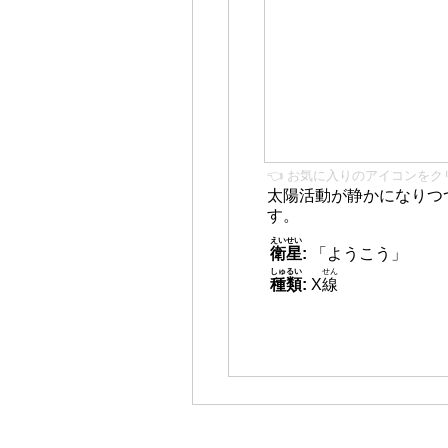
👈 お気に入りのアイコンをク
太陽活動が静かになりつ
す。
えいせい
衛星
:
「ようこう」
しゅるい
せん
種類
:
X
線