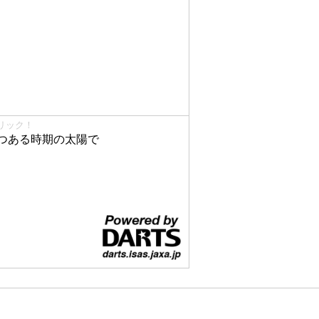
リック！
つある時期の太陽で