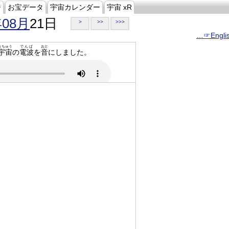
ジ
お宝データ
宇宙カレンダー
宇宙 xR
年08月
21日
>
>>
>>>
…☞Engli
うちゅう
でんぱ
おと
宇宙
の
電波
を
音
にしました。