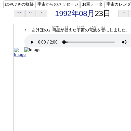
はやぶさの軌跡
宇宙からのメッセージ
お宝データ
宇宙カレンダ
1992年08月
23日
<<<
<<
<
>
えいせい
とら
うちゅう
でんぱ
おと
♪ 「あけぼの」
衛星
が
捉
えた
宇宙
の
電波
を
音
にしました。