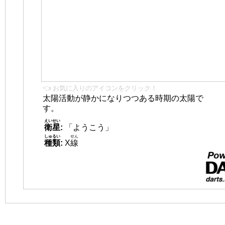
👈 お気に入りのアイコンをクリック！
太陽活動が静かになりつつある時期の太陽で
す。
えいせい
衛星
:
「ようこう」
しゅるい
せん
種類
:
X
線