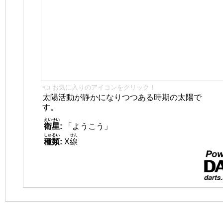
👈 お気に入りのアイコンをクリック！
太陽活動が静かになりつつある時期の太陽で
す。
えいせい
衛星
:
「ようこう」
しゅるい
せん
種類
:
X
線