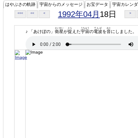
はやぶさの軌跡
宇宙からのメッセージ
お宝データ
宇宙カレンダ
1992年04月
18日
<<<
<<
<
>
えいせい
とら
うちゅう
でんぱ
おと
♪ 「あけぼの」
衛星
が
捉
えた
宇宙
の
電波
を
音
にしました。