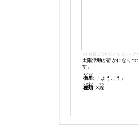
👈 お気に入りのアイコンをク
太陽活動が静かになりつ
す。
えいせい
衛星
:
「ようこう」
しゅるい
せん
種類
:
X
線