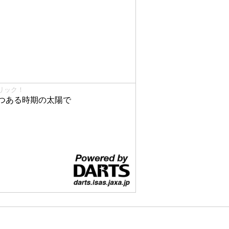
リック！
つある時期の太陽で