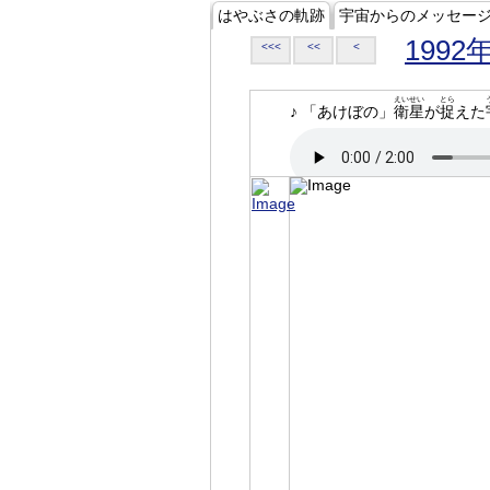
はやぶさの軌跡
宇宙からのメッセー
1992
<<<
<<
<
えいせい
とら
♪ 「あけぼの」
衛星
が
捉
えた