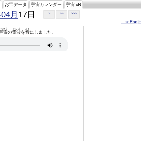
ジ
お宝データ
宇宙カレンダー
宇宙 xR
年04月
17日
>
>>
>>>
…☞Engli
うちゅう
でんぱ
おと
宇宙
の
電波
を
音
にしました。