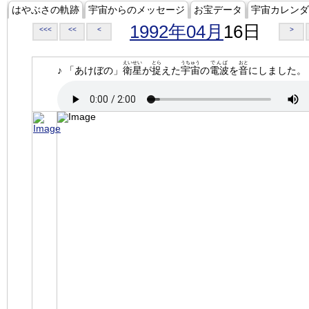
はやぶさの軌跡
宇宙からのメッセージ
お宝データ
宇宙カレンダ
1992年04月
16日
<<<
<<
<
>
えいせい
とら
うちゅう
でんぱ
おと
♪ 「あけぼの」
衛星
が
捉
えた
宇宙
の
電波
を
音
にしました。