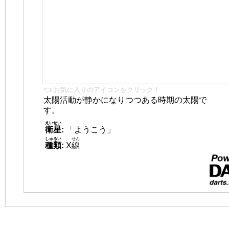
👈 お気に入りのアイコンをクリック！
太陽活動が静かになりつつある時期の太陽で
す。
えいせい
衛星
:
「ようこう」
しゅるい
せん
種類
:
X
線