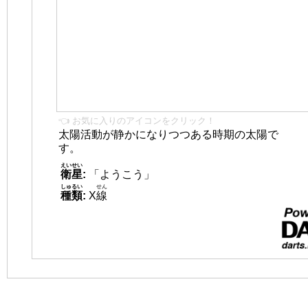
👈 お気に入りのアイコンをクリック！
太陽活動が静かになりつつある時期の太陽で
す。
えいせい
衛星
:
「ようこう」
しゅるい
せん
種類
:
X
線