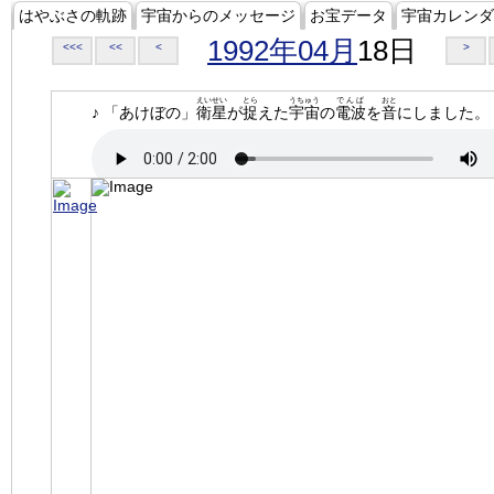
はやぶさの軌跡
宇宙からのメッセージ
お宝データ
宇宙カレンダ
1992年04月
18日
<<<
<<
<
>
えいせい
とら
うちゅう
でんぱ
おと
♪ 「あけぼの」
衛星
が
捉
えた
宇宙
の
電波
を
音
にしました。