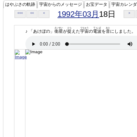
はやぶさの軌跡
宇宙からのメッセージ
お宝データ
宇宙カレンダ
1992年03月
18日
<<<
<<
<
>
えいせい
とら
うちゅう
でんぱ
おと
♪ 「あけぼの」
衛星
が
捉
えた
宇宙
の
電波
を
音
にしました。