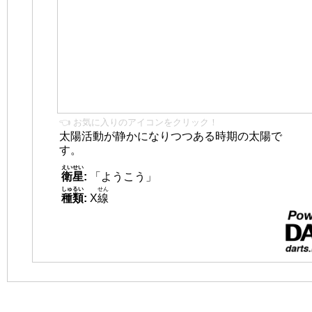
👈 お気に入りのアイコンをクリック！
太陽活動が静かになりつつある時期の太陽で
す。
えいせい
衛星
:
「ようこう」
しゅるい
せん
種類
:
X
線