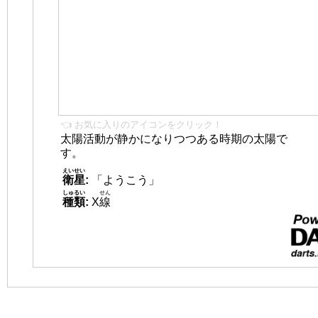
👈 お気に入りのアイコンをクリック！
太陽活動が静かになりつつある時期の太陽で
す。
えいせい
衛星
:
「ようこう」
しゅるい
せん
種類
:
X
線