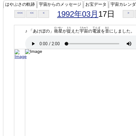
はやぶさの軌跡
宇宙からのメッセージ
お宝データ
宇宙カレンダ
1992年03月
17日
<<<
<<
<
>
えいせい
とら
うちゅう
でんぱ
おと
♪ 「あけぼの」
衛星
が
捉
えた
宇宙
の
電波
を
音
にしました。