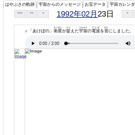
はやぶさの軌跡
宇宙からのメッセージ
お宝データ
宇宙カレンダ
1992年02月
23日
<<<
<<
<
>
えいせい
とら
うちゅう
でんぱ
おと
♪ 「あけぼの」
衛星
が
捉
えた
宇宙
の
電波
を
音
にしました。