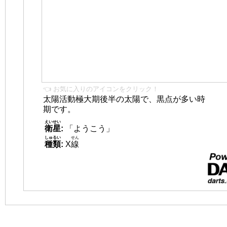
👈 お気に入りのアイコンをクリック！
太陽活動極大期後半の太陽で、黒点が多い時
期です。
えいせい
衛星
:
「ようこう」
しゅるい
せん
種類
:
X
線