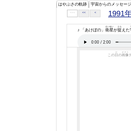
はやぶさの軌跡
宇宙からのメッセー
1991
<<<
<<
<
えいせい
とら
♪ 「あけぼの」
衛星
が
捉
えた
ひ
がぞう
この
日
の
画像