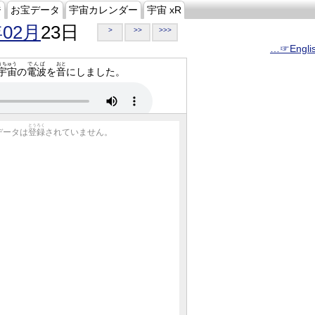
ジ
お宝データ
宇宙カレンダー
宇宙 xR
年02月
23日
>
>>
>>>
…☞Engli
うちゅう
でんぱ
おと
宇宙
の
電波
を
音
にしました。
とうろく
データは
登録
されていません。