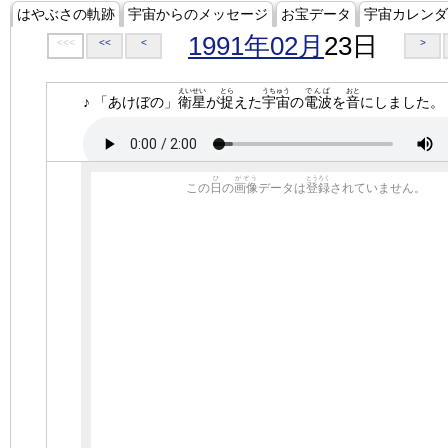
はやぶさの軌跡
宇宙からのメッセージ
お宝データ
宇宙カレンダ
1991年02月
23日
<<<
<<
<
>
えいせい
とら
うちゅう
でんぱ
おと
♪ 「あけぼの」
衛星
が
捉
えた
宇宙
の
電波
を
音
にしました。
ひ
がぞう
とうろく
この
日
の
画像
データは
登録
されていません。