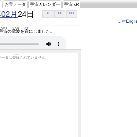
ジ
お宝データ
宇宙カレンダー
宇宙 xR
年02月
24日
>
>>
>>>
…☞Engli
うちゅう
でんぱ
おと
宇宙
の
電波
を
音
にしました。
とうろく
データは
登録
されていません。