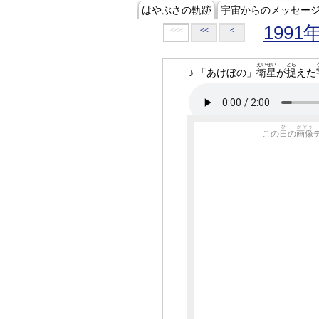
はやぶさの軌跡
宇宙からのメッセー
1991
<<<
<<
<
えいせい
とら
♪ 「あけぼの」
衛星
が
捉
えた
ひ
がぞう
この
日
の
画像