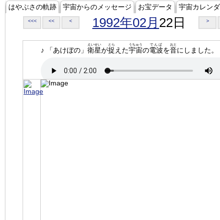
はやぶさの軌跡
宇宙からのメッセージ
お宝データ
宇宙カレンダ
1992年02月
22日
<<<
<<
<
>
えいせい
とら
うちゅう
でんぱ
おと
♪ 「あけぼの」
衛星
が
捉
えた
宇宙
の
電波
を
音
にしました。