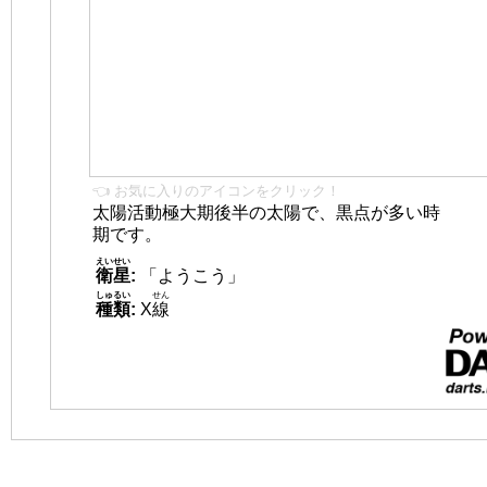
👈 お気に入りのアイコンをクリック！
太陽活動極大期後半の太陽で、黒点が多い時
期です。
えいせい
衛星
:
「ようこう」
しゅるい
せん
種類
:
X
線