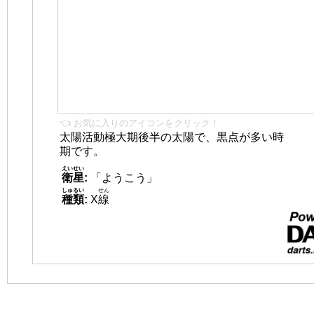
👈 お気に入りのアイコンをクリック！
太陽活動極大期後半の太陽で、黒点が多い時
期です。
えいせい
衛星
:
「ようこう」
しゅるい
せん
種類
:
X
線