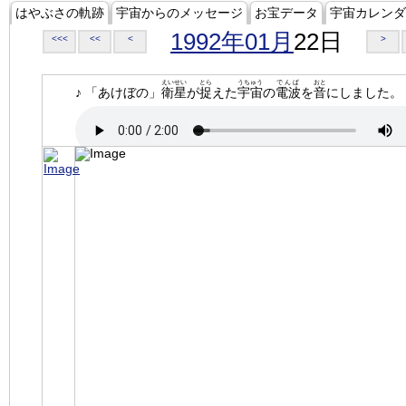
はやぶさの軌跡
宇宙からのメッセージ
お宝データ
宇宙カレンダ
1992年01月
22日
<<<
<<
<
>
えいせい
とら
うちゅう
でんぱ
おと
♪ 「あけぼの」
衛星
が
捉
えた
宇宙
の
電波
を
音
にしました。