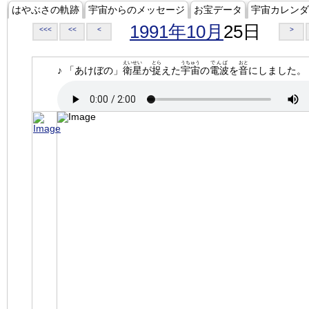
はやぶさの軌跡
宇宙からのメッセージ
お宝データ
宇宙カレンダ
1991年10月
25日
<<<
<<
<
>
えいせい
とら
うちゅう
でんぱ
おと
♪ 「あけぼの」
衛星
が
捉
えた
宇宙
の
電波
を
音
にしました。