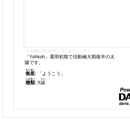
👈 お気に入りのアイコンをクリック！
「Yohkoh」運用初期で活動極大期後半の太
陽です。
えいせい
衛星
:
「ようこう」
しゅるい
せん
種類
:
X
線